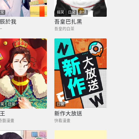
日常
搞笑
日常
劇情
辰於我
吾皇巴扎黑
一
吾皇的白茶
搞笑
日常
日常
王
新作大放送
奇藝漫畫
快看漫畫