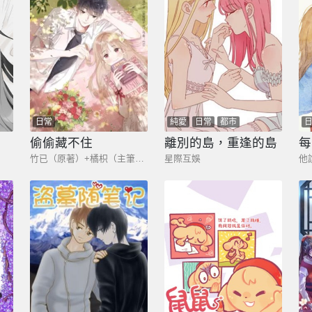
日常
純愛
日常
都市
偷偷藏不住
離別的島，重逢的島
每
竹已（原著）+橘枳（主筆）+郭曉（編劇）
星際互娛
他