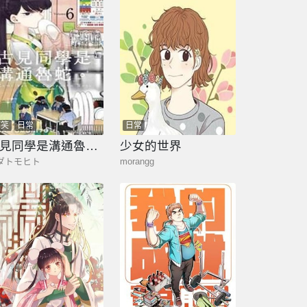
搞笑
日常
日常
古見同學是溝通魯蛇。
少女的世界
ダトモヒト
morangg