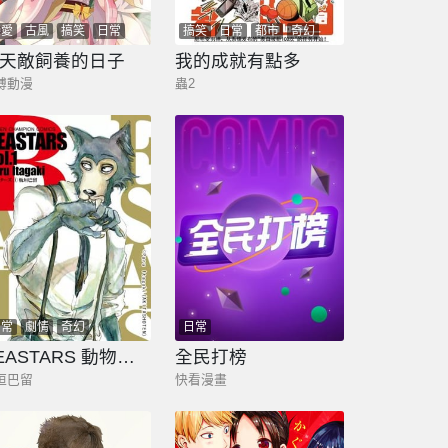
戀愛
古風
搞笑
日常
搞笑
日常
都市
奇幻
劇情
奇幻
天敵飼養的日子
我的成就有點多
博動漫
蟲2
日常
劇情
奇幻
日常
BEASTARS 動物狂想曲
全民打榜
垣巴留
快看漫畫