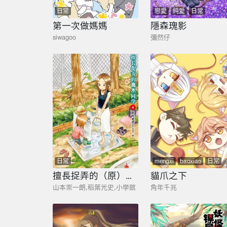
日常
戀愛
純愛
日常
第一次做媽媽
隱森瑰影
siwagoo
彌然仔
日常
mengxi
baoxiao
日常
劇情
擅長捉弄的（原）高木同學
貓爪之下
山本崇一朗,稻葉光史,小學館
角年千兆