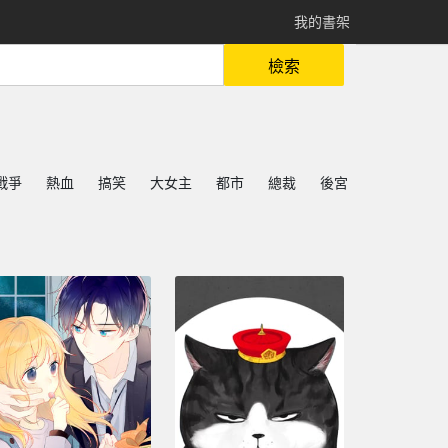
我的書架
檢索
戰爭
熱血
搞笑
大女主
都市
總裁
後宮