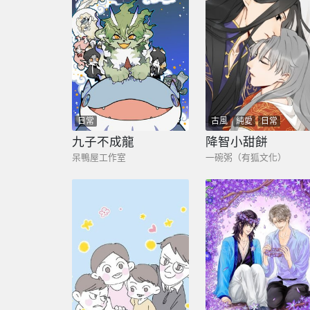
日常
古風
純愛
日常
九子不成龍
降智小甜餅
呆鴨屋工作室
一碗粥（有狐文化）