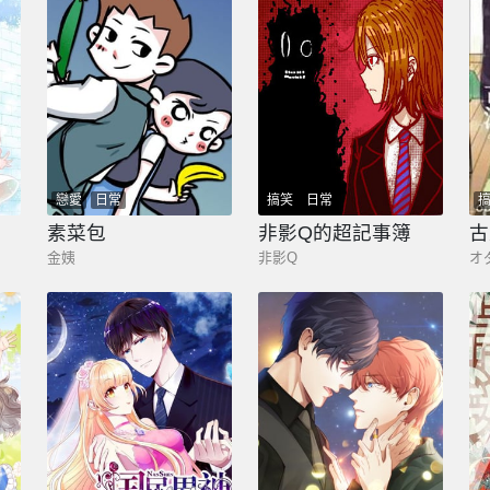
戀愛
日常
搞笑
日常
素菜包
非影Q的超記事簿
金姨
非影Q
オ