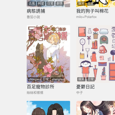
古風
純愛
日常
劇情
搞笑
日常
病態誘捕
我的狗子叫棉花
番茄小說
milo+Polarfox
chongwu
日常
shenghuo
搞笑
日常
wenxin
zhiyu
百足寵物診所
憂鬱日記
絲絲和絛絛
中子