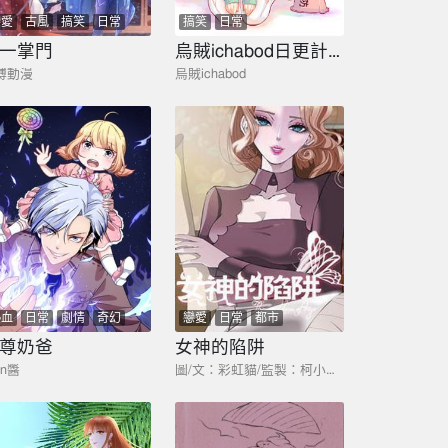
戀愛
古風
搞笑
日常
搞笑
日常
劇情
奇幻
一掌門
烏賊ichabod日更計劃
博動漫
烏賊ichabod
熱血
日常
劇情
奇幻
戀愛
日常
都市
尊奶爸
女神的陷阱
an醬
圖/文：彩虹貓/監製：柯小圖：彩虹貓/文：彩虹貓