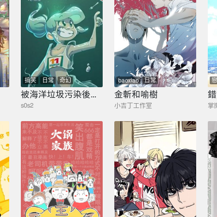
搞笑
日常
奇幻
baoxiao
日常
被海洋垃圾污染後的小美人魚
金斬和喻樹
錯
s0s2
小吉丁工作室
掌