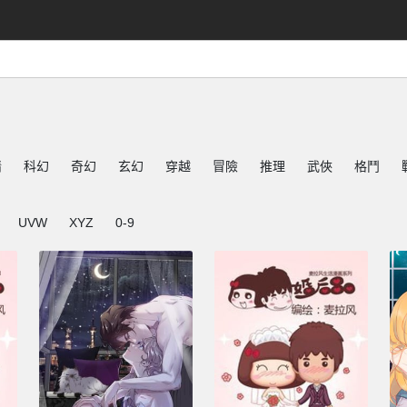
情
科幻
奇幻
玄幻
穿越
冒險
推理
武俠
格鬥
UVW
XYZ
0-9