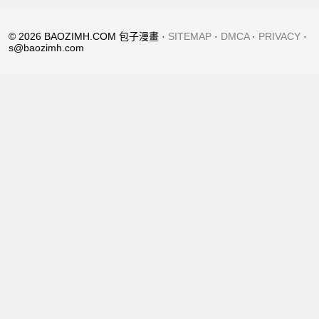
© 2026 BAOZIMH.COM 包子漫畫 ·
SITEMAP
·
DMCA
·
PRIVACY
·
s@baozimh.com