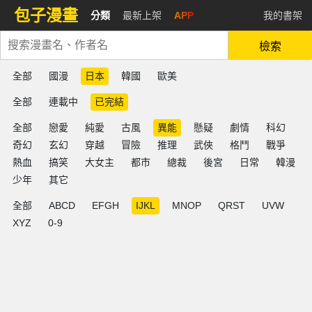
包子漫畫
分類
最新上架
APP
我的書架
檢索
全部
國漫
日本
韓國
歐美
全部
連載中
已完結
全部
戀愛
純愛
古風
異能
懸疑
劇情
科幻
奇幻
玄幻
穿越
冒險
推理
武俠
格鬥
戰爭
熱血
搞笑
大女主
都市
總裁
後宮
日常
韓漫
少年
其它
全部
ABCD
EFGH
IJKL
MNOP
QRST
UVW
XYZ
0-9